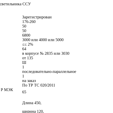
 светильника ССУ
Зарегистрирован
176-260
50
50
6800
3000 или 4000 или 5000
≤≤ 2%
64
в корпусе № 2835 или 3030
от 135
Ш
1
последовательно-параллельное
1
на заказ
По ТР ТС 020/2011
Т Р МЭК
65
Длина 450,
ширина 120,