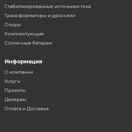
поликарбоната
Стабилизированные источники тока
Трансформаторы и дроссели
Радиатор
Алюминиевый
теплоотвода
Опоры
Комплектующие
Диммирование
Да, по заказу
Солнечные батареи
Управление по
DALI
протоколу
Информация
Защита от перегрева,
О компании
перенапряжения
Да
Услуги
380в
Проекты
Крепление на
Дилерам
кронштейн
До 53
Оплата и Доставка
диаметром, мм
Консоль
Поворотная на 90°
светильника