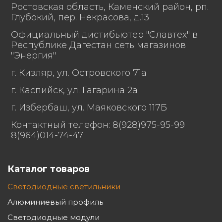
60598-1
Ростовская область, Каменский район, рп.
Глубокий, пер. Некрасова, д.13
Длина 850,
Официальный дистибьютер "Славтех" в
Республике Дагестан сеть магазинов
"Энергия"
Габаритные размеры
ширина 120,
светильника, мм
г. Кизляр, ул. Островского 71а
высота 75.
г. Каспийск, ул. Гагарина 2а
г. Избербаш, ул. Маяковского 117Б
Масса светильника,
Контактный телефон: 8(928)975-95-99
2,7
нетто, кг
8(964)014-74-47
Прессованный
Материал корпуса
алюминий,
Каталог товаров
светильника
окрашенный
Светодиодные светильники
порошковой краской
Алюминиевый профиль
Оптическая линза из
Светодиодные модули
Защитное стекло