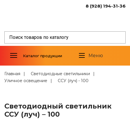
8 (928) 194-31-36
Светодиодные светильники
Уличное освещение
Промышленное освещение
Торговое освещение
Меню
Каталог продукции
Светодиодные прожекторы
Фитосветильники
Светильники спец.назначения
Главная
Светодиодные светильники
Уличное освещение
ССУ (луч) - 100
Алюминиевый профиль
Светодиодные модули
Стабилизированные источники
Светодиодный светильник
тока
ССУ (луч) – 100
Трансформаторы и дроссели