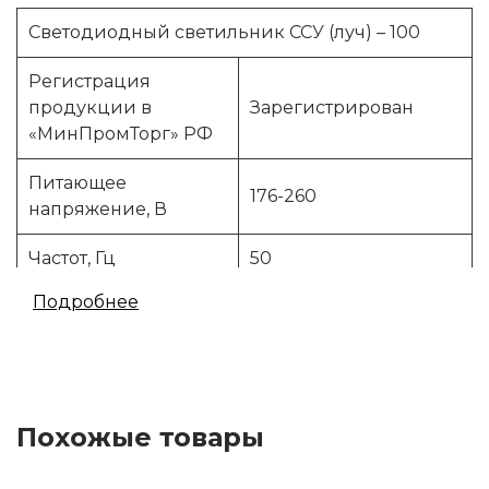
Светодиодный светильник ССУ (луч) – 100
Регистрация
продукции в
Зарегистрирован
«МинПромТорг» РФ
Питающее
176-260
напряжение, В
Частот, Гц
50
Подробнее
Потребляемая
100
мощность, Вт,
Световой поток, лм
14000
Похожые товары
Цветовая
3000 или 4000 или
температура по ГОСТ
5000
Р 54350-2011, К