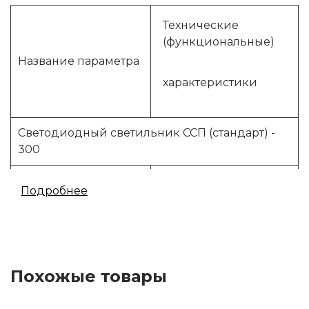
Технические
(функциональные)
Название параметра
характеристики
Светодиодный светильник ССП (стандарт) -
300
Питающее
176-260
Подробнее
напряжение, В
Частот, Гц
50
Потребляемая
300
Похожые товары
мощность, Вт,
Световой поток, лм
42 000