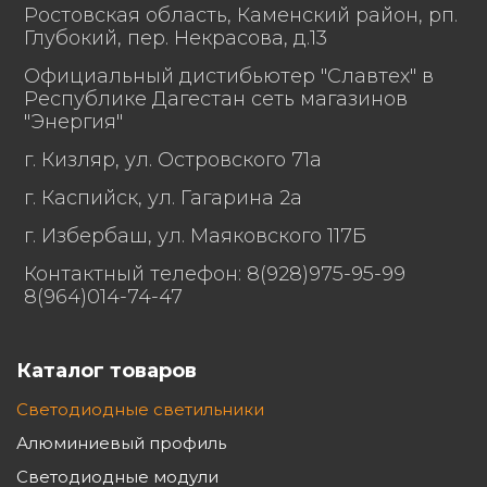
Степень защиты от
Ростовская область, Каменский район, рп.
воздействия
Глубокий, пер. Некрасова, д.13
окружающей среды,
67
Официальный дистибьютер "Славтех" в
IP по ГОСТ Р МЭК
Республике Дагестан сеть магазинов
60598-1
"Энергия"
г. Кизляр, ул. Островского 71а
Длина 930,
г. Каспийск, ул. Гагарина 2а
Габаритные размеры
ширина 130,
г. Избербаш, ул. Маяковского 117Б
светильника, мм
Контактный телефон: 8(928)975-95-99
высота 130.
8(964)014-74-47
Каталог товаров
Масса светильника,
5,4
нетто, кг
Светодиодные светильники
Алюминиевый профиль
Анодированный
Материал корпуса
прессованный
Светодиодные модули
светильника