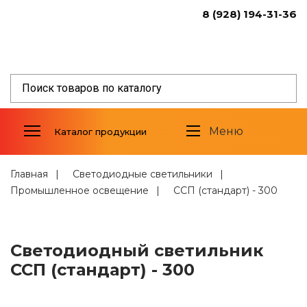
8 (928) 194-31-36
Светодиодные светильники
Уличное освещение
Промышленное освещение
Торговое освещение
Меню
Каталог продукции
Светодиодные прожекторы
Фитосветильники
Светильники спец.назначения
Главная
Светодиодные светильники
Промышленное освещение
ССП (стандарт) - 300
Алюминиевый профиль
Светодиодные модули
Стабилизированные источники
Светодиодный светильник
тока
ССП (стандарт) - 300
Трансформаторы и дроссели