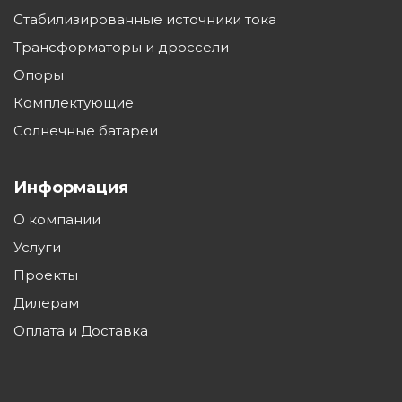
алюминий
Стабилизированные источники тока
Трансформаторы и дроссели
Светотехнический
Защитное стекло
поликарбонат
Опоры
Комплектующие
Радиатор
Алюминиевый
Солнечные батареи
теплоотвода
Диммирование
Да, по заказу
Информация
Управление по
О компании
DALI
протоколу
Услуги
Защита от перегрева,
Проекты
перенапряжения
да
Дилерам
380в
Оплата и Доставка
Крепление на
кронштейн
До 53
диаметром, мм