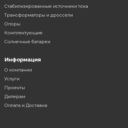
нетто, кг
Стабилизированные источники тока
Трансформаторы и дроссели
Анодированный
Материал корпуса
прессованный
Опоры
светильника
алюминий
Комплектующие
Солнечные батареи
Светотехнический
Защитное стекло
поликарбонат
Информация
Радиатор
Алюминиевый
теплоотвода
О компании
Услуги
Диммирование
Да, по заказу
Проекты
Управление по
Дилерам
DALI
протоколу
Оплата и Доставка
Защита от перегрева,
перенапряжения
да
380в