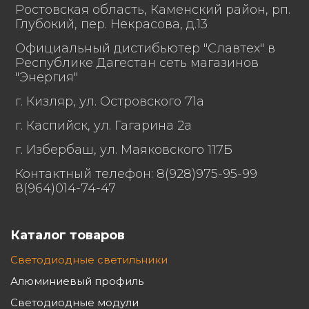
Ростовская область, Каменский район, рп.
Электромагнитная
Глубокий, пер. Некрасова, д.13
По ТР ТС 020/2011
совместимость
Официальный дистибьютер "Славтех" в
Республике Дагестан сеть магазинов
Степень защиты от
"Энергия"
воздействия
окружающей среды,
67
г. Кизляр, ул. Островского 71а
IP по ГОСТ Р МЭК
г. Каспийск, ул. Гагарина 2а
60598-1
г. Избербаш, ул. Маяковского 117Б
Длина 480,
Контактный телефон: 8(928)975-95-99
8(964)014-74-47
Габаритные размеры
ширина 130,
светильника, мм
Каталог товаров
высота 130.
Светодиодные светильники
Алюминиевый профиль
Масса светильника,
Светодиодные модули
2,8