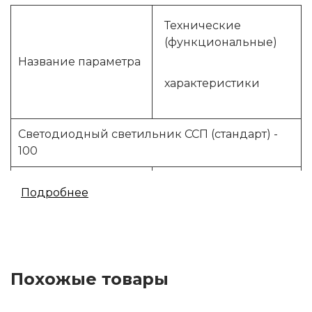
Технические
(функциональные)
Название параметра
характеристики
Светодиодный светильник ССП (стандарт) -
100
Регистрация
Подробнее
продукции в
зарегистрирован
«МинПромТорг» РФ
Питающее
176-260
напряжение, В
Похожые товары
Частот, Гц
50