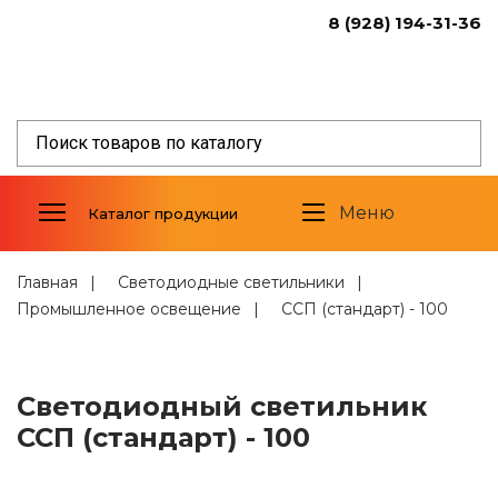
8 (928) 194-31-36
Светодиодные светильники
Уличное освещение
Промышленное освещение
Торговое освещение
Меню
Каталог продукции
Светодиодные прожекторы
Фитосветильники
Светильники спец.назначения
Главная
Светодиодные светильники
Промышленное освещение
ССП (стандарт) - 100
Алюминиевый профиль
Светодиодные модули
Стабилизированные источники
Светодиодный светильник
тока
ССП (стандарт) - 100
Трансформаторы и дроссели