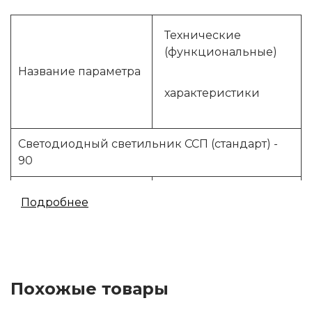
Технические
(функциональные)
Название параметра
характеристики
Светодиодный светильник ССП (стандарт) -
90
Регистрация
Подробнее
продукции в
-
«МинПромТорг» РФ
Питающее
176-260
напряжение, В
Похожые товары
Частот, Гц
50