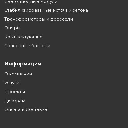
Светодиодные модули
2,6
нетто, кг
Стабилизированные источники тока
Трансформаторы и дроссели
Анодированный
Материал корпуса
прессованный
Опоры
светильника
алюминий
Комплектующие
Солнечные батареи
Светотехнический
Защитное стекло
поликарбонат
Информация
Радиатор
Алюминиевый
теплоотвода
О компании
Услуги
Диммирование
Да, по заказу
Проекты
Управление по
Дилерам
DALI
протоколу
Оплата и Доставка
Защита от перегрева,
перенапряжения
да