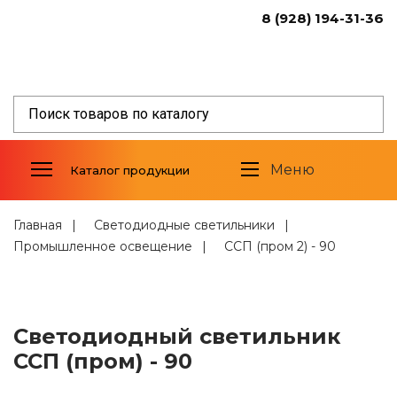
8 (928) 194-31-36
Светодиодные светильники
Уличное освещение
Промышленное освещение
Торговое освещение
Меню
Каталог продукции
Светодиодные прожекторы
Фитосветильники
Светильники спец.назначения
Главная
Светодиодные светильники
Промышленное освещение
ССП (пром 2) - 90
Алюминиевый профиль
Светодиодные модули
Стабилизированные источники
Светодиодный светильник
тока
ССП (пром) - 90
Трансформаторы и дроссели