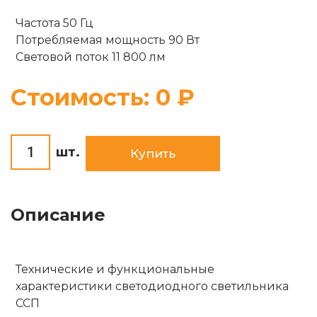
Опоры
Частота 50 Гц
Комплектующие
Потребляемая мощность 90 Вт
Солнечные батареи
Световой поток 11 800 лм
Стоимость:
0
₽
шт.
Купить
Описание
Технические и функциональные
характеристики светодиодного светильника
ССП