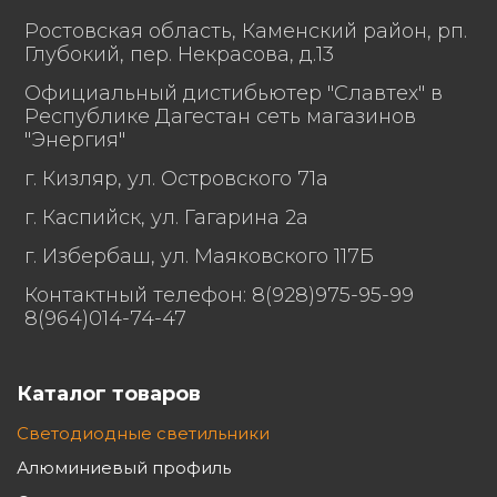
Ростовская область, Каменский район, рп.
Электромагнитная
Глубокий, пер. Некрасова, д.13
По ТР ТС 020/2011
совместимость
Официальный дистибьютер "Славтех" в
Республике Дагестан сеть магазинов
Степень защиты от
"Энергия"
воздействия
окружающей среды,
67
г. Кизляр, ул. Островского 71а
IP по ГОСТ Р МЭК
г. Каспийск, ул. Гагарина 2а
60598-1
г. Избербаш, ул. Маяковского 117Б
Длина 1000,
Контактный телефон: 8(928)975-95-99
8(964)014-74-47
Габаритные размеры
ширина 120,
светильника, мм
Каталог товаров
высота 80.
Светодиодные светильники
Алюминиевый профиль
Масса светильника,