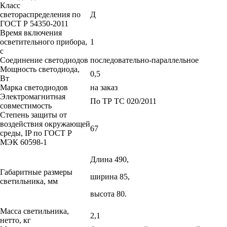
Класс
светораспределения по
Д
ГОСТ Р 54350-2011
Время включения
осветительного прибора,
1
с
Соединение светодиодов
последовательно-параллельное
Мощность светодиода,
0,5
Вт
Марка светодиодов
на заказ
Электромагнитная
По ТР ТС 020/2011
совместимость
Степень защиты от
воздействия окружающей
67
среды, IP по ГОСТ Р
МЭК 60598-1
Длина 490,
Габаритные размеры
ширина 85,
светильника, мм
высота 80.
Масса светильника,
2,1
нетто, кг