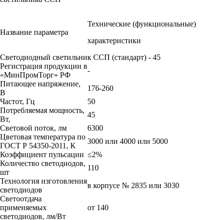
Технические (функциональные)
Название параметра
характеристики
Светодиодный светильник ССП (стандарт) - 45
Регистрация продукции в
-
«МинПромТорг» РФ
Питающее напряжение,
176-260
В
Частот, Гц
50
Потребляемая мощность,
45
Вт,
Световой поток, лм
6300
Цветовая температура по
3000 или 4000 или 5000
ГОСТ Р 54350-2011, К
Коэффициент пульсации
≤2%
Количество светодиодов,
110
шт
Технология изготовления
в корпусе № 2835 или 3030
светодиодов
Светоотдача
применяемых
от 140
светодиодов, лм/Вт