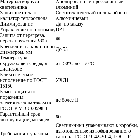
Материал корпуса
Анодированный прессованный
светильника
алюминий
Защитное стекло
Светотехнический поликарбонат
Радиатор теплоотвода
Алюминиевый
Диммирование
Да, по заказу
Управление по протоколу
DALI
Защита от перегрева,
да
перенапряжения 380в
Крепление на кронштейн
До 53
диаметром, мм
Температура
окружающей среды, в
от -50°С до +50°С
диапазоне
Климатическое
исполнение по ГОСТ
УХЛ1
15150
Класс защиты от
поражения
не более II
электрическим током по
ГОСТ Р МЭК 60598-1
Гарантийный срок
60
эксплуатации, месяцев
Светильники упаковывают в коробки,
изготовленные из гофрированного
Требования к упаковке
картона: ГОСТ 9142-2014, ГОСТ Р