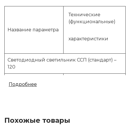
Технические
(функциональные)
Название параметра
характеристики
Светодиодный светильник ССП (стандарт) –
120
Питающее
176-260
Подробнее
напряжение, В
Частот, Гц
50
Потребляемая
120
Похожые товары
мощность, Вт,