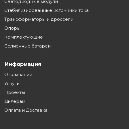
Светодиодные модули
светильника
алюминий
Стабилизированные источники тока
Трансформаторы и дроссели
Светотехнический
Защитное стекло
поликарбонат
Опоры
Комплектующие
Радиатор
Алюминиевый
Солнечные батареи
теплоотвода
Диммирование
Да, по заказу
Информация
Управление по
О компании
DALI
протоколу
Услуги
Защита от перегрева,
Проекты
перенапряжения
да
Дилерам
380в
Оплата и Доставка
Крепление на
кронштейн
До 53