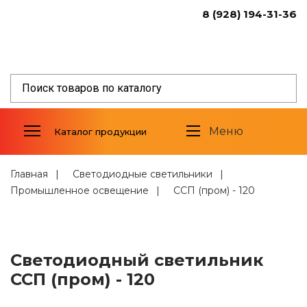
8 (928) 194-31-36
Светодиодные светильники
Уличное освещение
Промышленное освещение
Торговое освещение
Меню
Каталог продукции
Светодиодные прожекторы
Фитосветильники
Светильники спец.назначения
Главная
Светодиодные светильники
Промышленное освещение
ССП (пром) - 120
Алюминиевый профиль
Светодиодные модули
Стабилизированные источники
Светодиодный светильник
тока
ССП (пром) - 120
Трансформаторы и дроссели