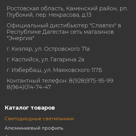
Степень защиты от
Ростовская область, Каменский район, рп.
воздействия
Глубокий, пер. Некрасова, д.13
окружающей среды,
67
Официальный дистибьютер "Славтех" в
IP по ГОСТ Р МЭК
Республике Дагестан сеть магазинов
60598-1
"Энергия"
г. Кизляр, ул. Островского 71а
Длина 1000,
г. Каспийск, ул. Гагарина 2а
Габаритные размеры
ширина 85,
г. Избербаш, ул. Маяковского 117Б
светильника, мм
Контактный телефон: 8(928)975-95-99
высота 80.
8(964)014-74-47
Каталог товаров
Масса светильника,
4,5
нетто, кг
Светодиодные светильники
Алюминиевый профиль
Анодированный
Материал корпуса
прессованный